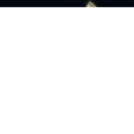
智能组串式储能系统
医疗
能源
制造业
神州云科医疗行业连续数据保护解决方案...
神州云科医疗行业PACS大数据存储解决方...
神州云科连续数据保护方案为医院虚拟化环境的关键业务实现两地三中心的容灾保护...
神州云科采用SAN+NAS统一存储或分布式NAS 架构为医疗提供影像大数据存储服务...
法律申明
招聘信息
技术支持
关注视频号
关注公众号
神州云科